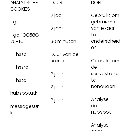
ANALYTISCHE
DUUR
DOEL
COOKIES
2 jaar
Gebruikt om
_ga
gebruikers
van elkaar
2 jaar
te
_ga_CC58G
onderscheid
76FT6
30 minuten
en
__hssc
Duur van de
Gebruikt om
sessie
de
__hssrc
sessiestatus
2 jaar
te
__hstc
behouden
2 jaar
hubspotutk
Analyse
2 jaar
door
messagesUt
HubSpot
k
Analyse