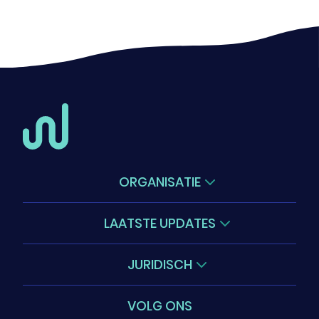
ORGANISATIE
Oplossingen
LAATSTE UPDATES
Wetenschap
Webinars
Laatste updates
JURIDISCH
Events
Over ons
Impressum
Blog
Contact
VOLG ONS
Privacyverklaring