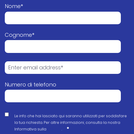
Nome
*
Cognome
*
Numero di telefono
Le info che hai lasciato qui saranno utilizzati per soddisfare
la tua richiesta. Per altre informazioni, consulta la nostra
*
Informativa sulla
privacy
.