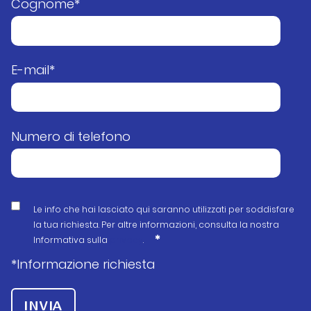
Cognome
*
E-mail
*
Numero di telefono
Le info che hai lasciato qui saranno utilizzati per soddisfare
la tua richiesta. Per altre informazioni, consulta la nostra
*
Informativa sulla
privacy
.
*Informazione richiesta